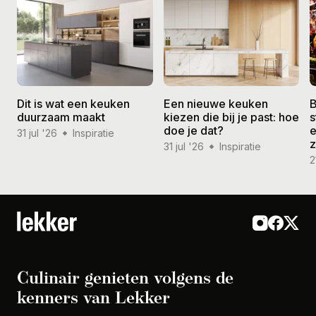
Dit is wat een keuken
Een nieuwe keuken
B
duurzaam maakt
kiezen die bij je past: hoe
s
doe je dat?
e
31 jul '26
Inspiratie
31 jul '26
Inspiratie
2
Culinair genieten volgens de
kenners van Lekker