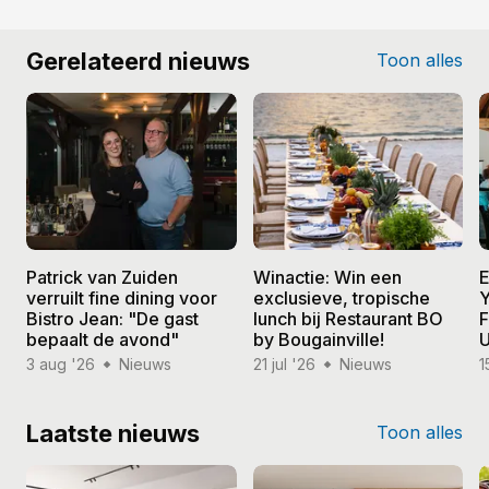
Gerelateerd nieuws
Toon alles
Patrick van Zuiden
Winactie: Win een
E
verruilt fine dining voor
exclusieve, tropische
Y
Bistro Jean: "De gast
lunch bij Restaurant BO
F
bepaalt de avond"
by Bougainville!
U
3 aug '26
Nieuws
21 jul '26
Nieuws
1
Laatste nieuws
Toon alles