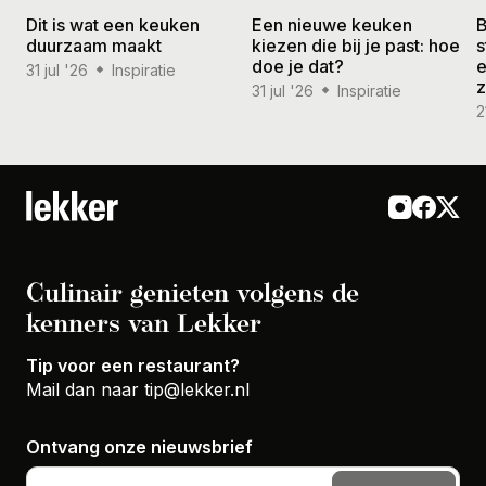
Dit is wat een keuken
Een nieuwe keuken
B
duurzaam maakt
kiezen die bij je past: hoe
s
doe je dat?
e
31 jul '26
Inspiratie
31 jul '26
Inspiratie
2
Culinair genieten volgens de
kenners van Lekker
Tip voor een restaurant?
Mail dan naar
tip@lekker.nl
Ontvang onze nieuwsbrief