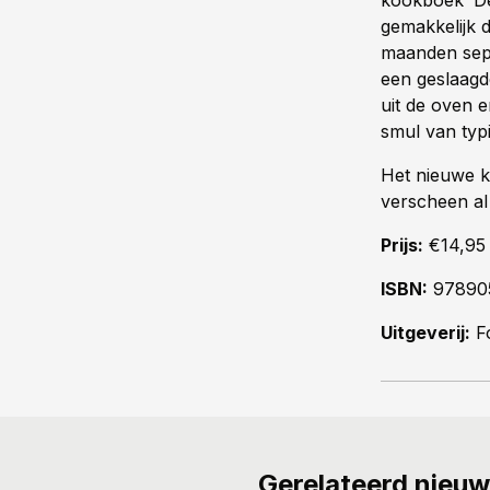
kookboek ‘De
gemakkelijk d
maanden sept
een geslaagd
uit de oven 
smul van typ
Het nieuwe k
verscheen al
Prijs:
€14,95
ISBN:
97890
Uitgeverij:
Fo
Gerelateerd nieu