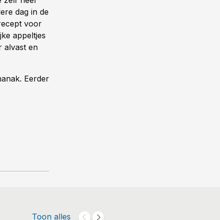
 zelf heel
dere dag in de
recept voor
ke appeltjes
 alvast en
manak. Eerder
Toon alles