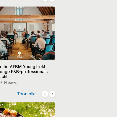
editie AFBM Young trekt
Noble in 's-Hertogenbosch k
 jonge F&B-professionals
vier nieuwe eigenaren, Edw
echt
treedt terug
Nieuws
15 jul '26
Nieuws
Toon alles