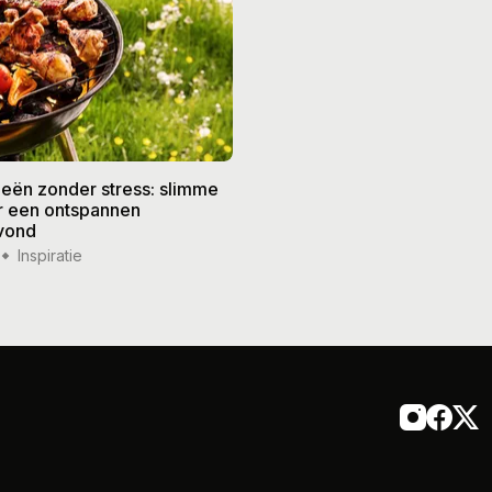
eën zonder stress: slimme
De beste recepten voor de
or een ontspannen
zomer: frisse gerechten vo
vond
weer
Inspiratie
14 jul '26
Inspiratie