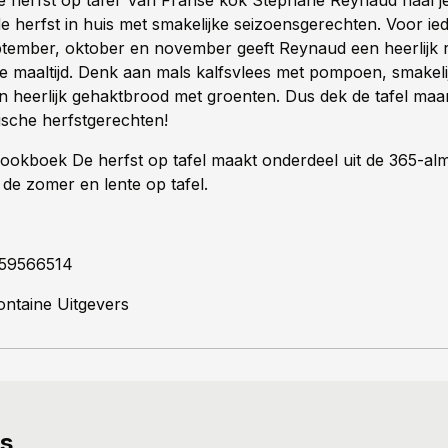
 herfst op tafel’ van Franse kok Stéphane Reynaud haal je
e herfst in huis met smakelijke seizoensgerechten. Voor ie
ember, oktober en november geeft Reynaud een heerlijk 
e maaltijd. Denk aan mals kalfsvlees met pompoen, smakelij
en heerlijk gehaktbrood met groenten. Dus dek de tafel maar
ische herfstgerechten!
ookboek De herfst op tafel maakt onderdeel uit de 365-al
 de zomer en lente op tafel.
59566514
ntaine Uitgevers
ws