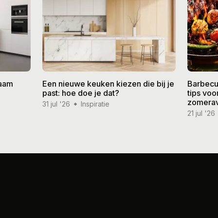
zaam
Een nieuwe keuken kiezen die bij je
Barbecu
past: hoe doe je dat?
tips vo
zomera
31 jul '26
Inspiratie
21 jul '26