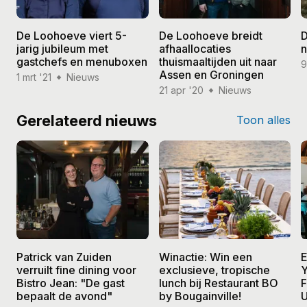
De Loohoeve viert 5-
De Loohoeve breidt
D
jarig jubileum met
afhaallocaties
n
gastchefs en menuboxen
thuismaaltijden uit naar
9
Assen en Groningen
1 mrt '21
Nieuws
21 apr '20
Nieuws
Gerelateerd nieuws
Toon alles
Patrick van Zuiden
Winactie: Win een
E
verruilt fine dining voor
exclusieve, tropische
Y
Bistro Jean: "De gast
lunch bij Restaurant BO
F
bepaalt de avond"
by Bougainville!
U