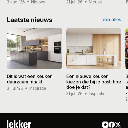
3 aug '26
Nieuws
21 jul '26
Nieuws
1
Laatste nieuws
Toon alles
Dit is wat een keuken
Een nieuwe keuken
B
duurzaam maakt
kiezen die bij je past: hoe
s
doe je dat?
e
31 jul '26
Inspiratie
31 jul '26
Inspiratie
2