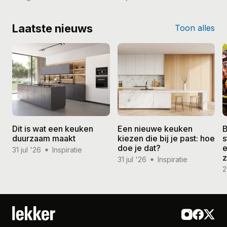
Laatste nieuws
Toon alles
Dit is wat een keuken
Een nieuwe keuken
B
duurzaam maakt
kiezen die bij je past: hoe
s
doe je dat?
e
31 jul '26
Inspiratie
31 jul '26
Inspiratie
2