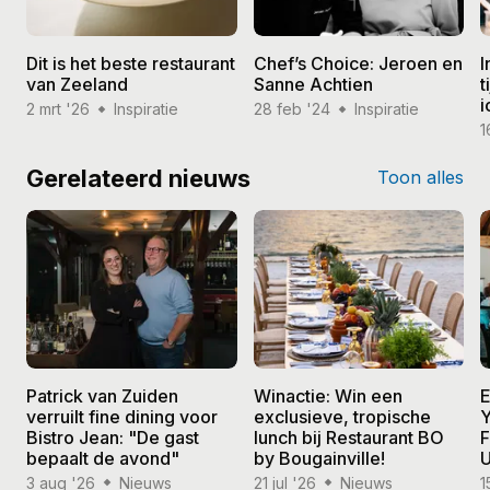
Dit is het beste restaurant
Chef’s Choice: Jeroen en
I
van Zeeland
Sanne Achtien
t
i
2 mrt '26
Inspiratie
28 feb '24
Inspiratie
1
Gerelateerd nieuws
Toon alles
Patrick van Zuiden
Winactie: Win een
E
verruilt fine dining voor
exclusieve, tropische
Y
Bistro Jean: "De gast
lunch bij Restaurant BO
F
bepaalt de avond"
by Bougainville!
U
3 aug '26
Nieuws
21 jul '26
Nieuws
1