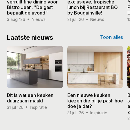
verruilt fine dining voor
exclusieve, tropische
Y
Bistro Jean: "De gast
lunch bij Restaurant BO
F
bepaalt de avond"
by Bougainville!
U
3 aug '26
Nieuws
21 jul '26
Nieuws
1
Laatste nieuws
Toon alles
Dit is wat een keuken
Een nieuwe keuken
B
duurzaam maakt
kiezen die bij je past: hoe
s
doe je dat?
e
31 jul '26
Inspiratie
31 jul '26
Inspiratie
2