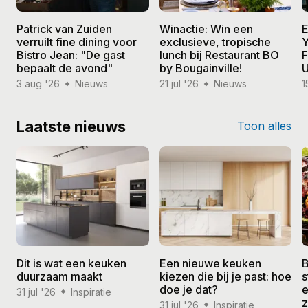
Patrick van Zuiden
Winactie: Win een
E
verruilt fine dining voor
exclusieve, tropische
Y
Bistro Jean: "De gast
lunch bij Restaurant BO
F
bepaalt de avond"
by Bougainville!
U
3 aug '26
Nieuws
21 jul '26
Nieuws
1
Laatste nieuws
Toon alles
Dit is wat een keuken
Een nieuwe keuken
B
duurzaam maakt
kiezen die bij je past: hoe
s
doe je dat?
e
31 jul '26
Inspiratie
31 jul '26
Inspiratie