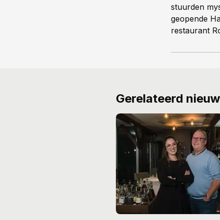
stuurden mys
geopende Han
restaurant R
Gerelateerd nieu