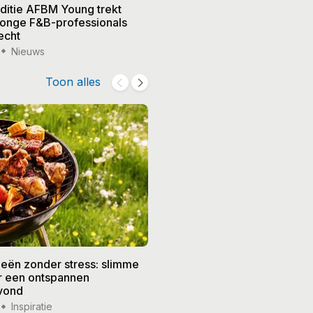
editie AFBM Young trekt
Noble in 's-Hertogenbosch k
 jonge F&B-professionals
vier nieuwe eigenaren, Edw
echt
treedt terug
Nieuws
15 jul '26
Nieuws
Toon alles
eën zonder stress: slimme
De beste recepten voor de
or een ontspannen
zomer: frisse gerechten vo
vond
weer
Inspiratie
14 jul '26
Inspiratie