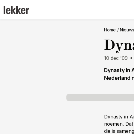
Home
Nieuw
Dyna
10 dec '09
Dynasty in 
Nederland no
Dynasty in A
noemen. Dat b
die is samen