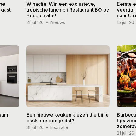
ine
Winactie: Win een exclusieve,
Eerste 
 gast
tropische lunch bij Restaurant BO by
veertig
Bougainville!
naar Utr
21 jul '26
Nieuws
15 jul '26
zaam
Een nieuwe keuken kiezen die bij je
Barbecu
past: hoe doe je dat?
tips vo
zomera
31 jul '26
Inspiratie
21 jul '26