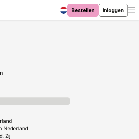
Bestellen
Inloggen
an
rland
in Nederland
nd.
Zij