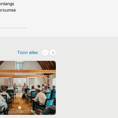
onlangs
versumse
Toon alles