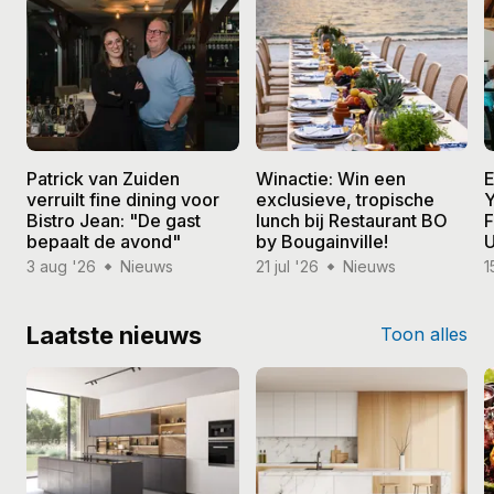
Patrick van Zuiden
Winactie: Win een
E
verruilt fine dining voor
exclusieve, tropische
Y
Bistro Jean: "De gast
lunch bij Restaurant BO
F
bepaalt de avond"
by Bougainville!
U
3 aug '26
Nieuws
21 jul '26
Nieuws
1
Laatste nieuws
Toon alles