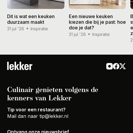
Dit is wat een keuken
Een nieuwe keuken
B
duurzaam maakt
kiezen die bij je past: hoe
s
doe je dat?
e
31 jul '26
Inspiratie
31 jul '26
Inspiratie
2
Culinair genieten volgens de
kenners van Lekker
Tip voor een restaurant?
Mail dan naar
tip@lekker.nl
Ontvang onze nieuwsbrief