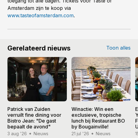
toegang tot alle dagen. Tickets voor Taste of
Amsterdam zijn te koop via
www.tasteofamsterdam.com
.
Gerelateerd nieuws
Toon alles
Patrick van Zuiden
Winactie: Win een
E
verruilt fine dining voor
exclusieve, tropische
Y
Bistro Jean: "De gast
lunch bij Restaurant BO
F
bepaalt de avond"
by Bougainville!
U
3 aug '26
Nieuws
21 jul '26
Nieuws
1