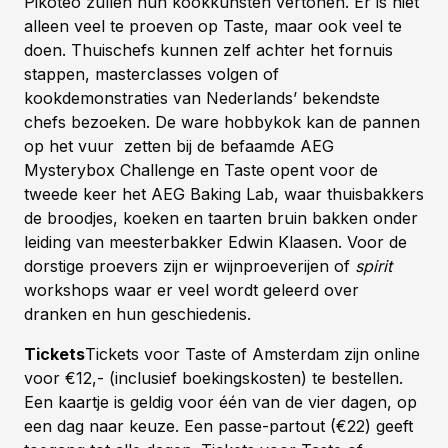
Pikoteo zullen hun kookkunsten vertonen. Er is niet
alleen veel te proeven op Taste, maar ook veel te
doen. Thuischefs kunnen zelf achter het fornuis
stappen, masterclasses volgen of
kookdemonstraties van Nederlands’ bekendste
chefs bezoeken. De ware hobbykok kan de pannen
op het vuur zetten bij de befaamde AEG
Mysterybox Challenge en Taste opent voor de
tweede keer het AEG Baking Lab, waar thuisbakkers
de broodjes, koeken en taarten bruin bakken onder
leiding van meesterbakker Edwin Klaasen. Voor de
dorstige proevers zijn er wijnproeverijen of
spirit
workshops waar er veel wordt geleerd over
dranken en hun geschiedenis.
Tickets
Tickets voor Taste of Amsterdam zijn online
voor €12,- (inclusief boekingskosten) te bestellen.
Een kaartje is geldig voor één van de vier dagen, op
een dag naar keuze. Een passe-partout (€22) geeft