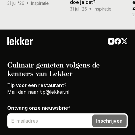
doe je dat?
e
31 jul '26
Inspiratie
31 jul '26
Inspiratie
2
Culinair genieten volgens de
kenners van Lekker
Tip voor een restaurant?
Mail dan naar
tip@lekker.nl
Ontvang onze nieuwsbrief
Inschrijven