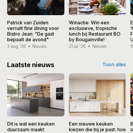
Patrick van Zuiden
Winactie: Win een
E
verruilt fine dining voor
exclusieve, tropische
Y
Bistro Jean: "De gast
lunch bij Restaurant BO
F
bepaalt de avond"
by Bougainville!
U
3 aug '26
Nieuws
21 jul '26
Nieuws
1
Laatste nieuws
Toon alles
Dit is wat een keuken
Een nieuwe keuken
B
duurzaam maakt
kiezen die bij je past: hoe
s