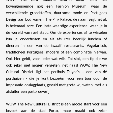
WOW, The New Cultural District biedt naast het
bovengenoemde nog een Fashion Museum, waar de
verschillende grondstoffen, duurzame mode en Portugees
Design aan bod komen. The Pink Palace, de naam zegt het al,
is helemaal roze. Een Insta-waardige experience, waar je in
de wereld van rosé stapt. Om de experiences af te wisselen
kun je ondertussen en als afsluiter heerlijk lunchen of
dineren in een van de twaalf restaurants. Vegetarisch,
traditioneel Portugees, modern of een combinatie hiervan.
Ook hier geldt, voor ieder wat wils. Tot slot, een tip die we
ook zeker niet mogen vergeten: net naast WOW, The New
Cultural District ligt het porthuis Talyor's – een van dé
porthuizen – die je kunt bezoeken voor een tour door de
imposante opslagplaats, gevuld met grote wijnvaten, mét als
afsluiter een portproeverij.
WOW, The New Cultural District is een mooie start voor een
bezoek aan de stad Porto, maar maakt ook zeker