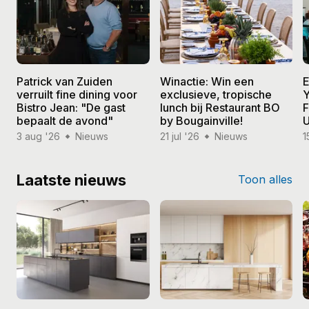
Patrick van Zuiden
Winactie: Win een
E
verruilt fine dining voor
exclusieve, tropische
Y
Bistro Jean: "De gast
lunch bij Restaurant BO
F
bepaalt de avond"
by Bougainville!
U
3 aug '26
Nieuws
21 jul '26
Nieuws
1
Laatste nieuws
Toon alles