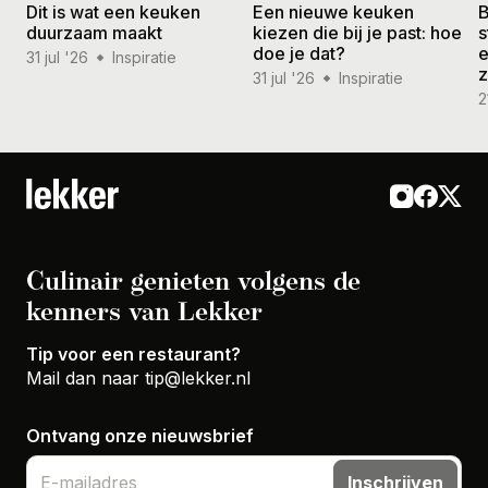
Dit is wat een keuken
Een nieuwe keuken
B
duurzaam maakt
kiezen die bij je past: hoe
s
doe je dat?
e
31 jul '26
Inspiratie
31 jul '26
Inspiratie
2
Culinair genieten volgens de
kenners van Lekker
Tip voor een restaurant?
Mail dan naar
tip@lekker.nl
Ontvang onze nieuwsbrief
Inschrijven