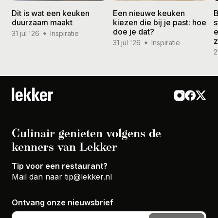
Dit is wat een keuken
Een nieuwe keuken
B
duurzaam maakt
kiezen die bij je past: hoe
s
doe je dat?
e
31 jul '26
Inspiratie
31 jul '26
Inspiratie
2
Culinair genieten volgens de
kenners van Lekker
Tip voor een restaurant?
Mail dan naar
tip@lekker.nl
Ontvang onze nieuwsbrief