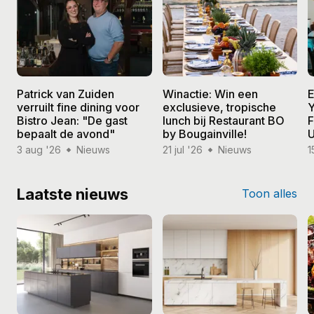
Patrick van Zuiden
Winactie: Win een
E
verruilt fine dining voor
exclusieve, tropische
Y
Bistro Jean: "De gast
lunch bij Restaurant BO
F
bepaalt de avond"
by Bougainville!
U
3 aug '26
Nieuws
21 jul '26
Nieuws
1
Laatste nieuws
Toon alles