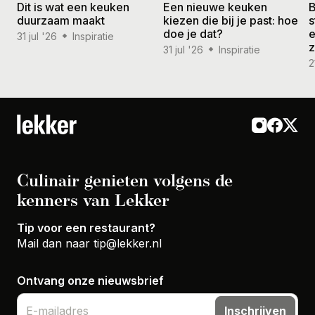
Dit is wat een keuken
Een nieuwe keuken
B
duurzaam maakt
kiezen die bij je past: hoe
s
doe je dat?
e
31 jul '26
Inspiratie
31 jul '26
Inspiratie
2
Culinair genieten volgens de
kenners van Lekker
Tip voor een restaurant?
Mail dan naar
tip@lekker.nl
Ontvang onze nieuwsbrief
Inschrijven