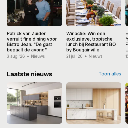
Patrick van Zuiden
Winactie: Win een
E
verruilt fine dining voor
exclusieve, tropische
Y
Bistro Jean: "De gast
lunch bij Restaurant BO
F
bepaalt de avond"
by Bougainville!
U
3 aug '26
Nieuws
21 jul '26
Nieuws
1
Laatste nieuws
Toon alles