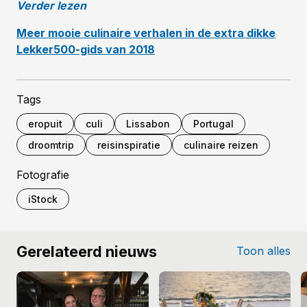
Verder lezen
Meer mooie culinaire verhalen in de extra dikke
Lekker500-gids van 2018
Tags
eropuit
culi
Lissabon
Portugal
droomtrip
reisinspiratie
culinaire reizen
Fotografie
iStock
Gerelateerd nieuws
Toon alles