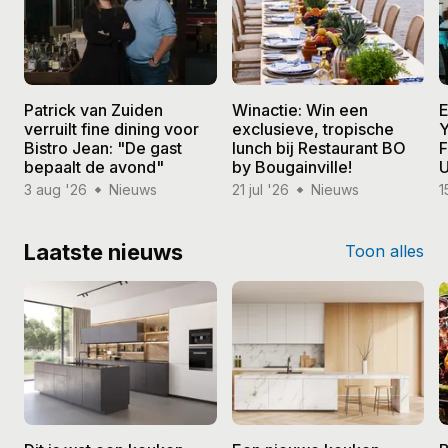
Patrick van Zuiden
Winactie: Win een
E
verruilt fine dining voor
exclusieve, tropische
Y
Bistro Jean: "De gast
lunch bij Restaurant BO
F
bepaalt de avond"
by Bougainville!
U
3 aug '26
Nieuws
21 jul '26
Nieuws
1
Laatste nieuws
Toon alles