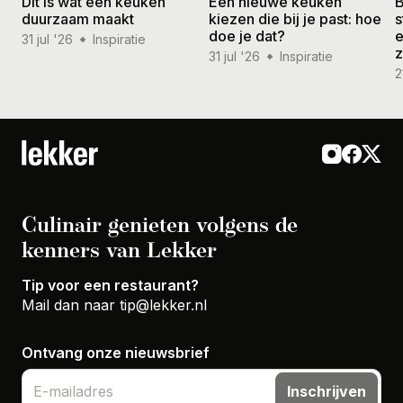
Dit is wat een keuken
Een nieuwe keuken
B
duurzaam maakt
kiezen die bij je past: hoe
s
doe je dat?
e
31 jul '26
Inspiratie
31 jul '26
Inspiratie
2
Culinair genieten volgens de
kenners van Lekker
Tip voor een restaurant?
Mail dan naar
tip@lekker.nl
Ontvang onze nieuwsbrief
Inschrijven