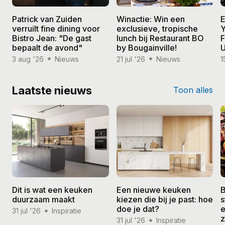
Patrick van Zuiden
Winactie: Win een
E
verruilt fine dining voor
exclusieve, tropische
Y
Bistro Jean: "De gast
lunch bij Restaurant BO
F
bepaalt de avond"
by Bougainville!
U
3 aug '26
Nieuws
21 jul '26
Nieuws
1
Laatste nieuws
Toon alles
Dit is wat een keuken
Een nieuwe keuken
B
duurzaam maakt
kiezen die bij je past: hoe
s
doe je dat?
e
31 jul '26
Inspiratie
31 jul '26
Inspiratie