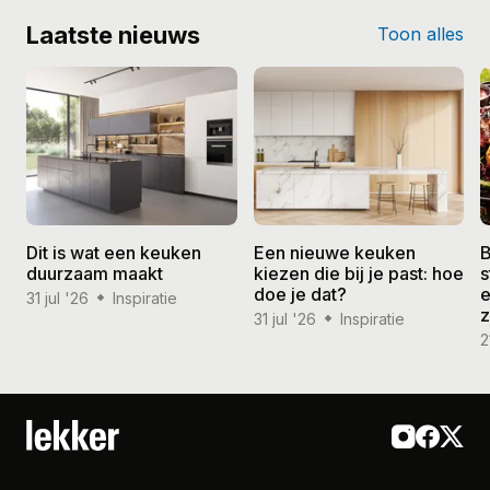
Laatste nieuws
Toon alles
Dit is wat een keuken
Een nieuwe keuken
B
duurzaam maakt
kiezen die bij je past: hoe
s
doe je dat?
e
31 jul '26
Inspiratie
31 jul '26
Inspiratie
2