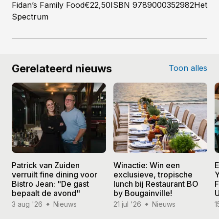
Fidan’s Family Food€22,50ISBN 9789000352982Het
Spectrum
Gerelateerd nieuws
Toon alles
Patrick van Zuiden
Winactie: Win een
E
verruilt fine dining voor
exclusieve, tropische
Y
Bistro Jean: "De gast
lunch bij Restaurant BO
F
bepaalt de avond"
by Bougainville!
U
3 aug '26
Nieuws
21 jul '26
Nieuws
1