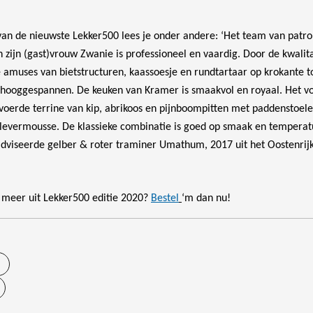
van de nieuwste Lekker500 lees je onder andere: ‘Het team van patro
zijn (gast)vrouw Zwanie is professioneel en vaardig. Door de kwalit
amuses van bietstructuren, kaassoesje en rundtartaar op krokante to
hooggespannen. De keuken van Kramer is smaakvol en royaal. Het vo
voerde terrine van kip, abrikoos en pijnboompitten met paddenstoel
nlevermousse. De klassieke combinatie is goed op smaak en temperat
adviseerde gelber & roter traminer Umathum, 2017 uit het Oostenrij
meer uit Lekker500 editie 2020?
Bestel
‘m dan nu!