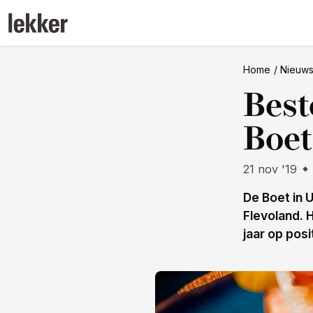
Home
Nieuw
Best
Boet
21 nov '19
De Boet in U
Flevoland. 
jaar op pos