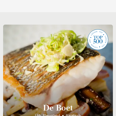
De Boet
Urk, Flevoland
Aziatisch