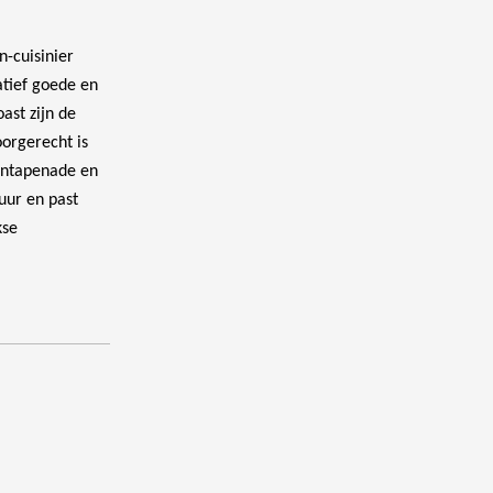
n-cuisinier
atief goede en
ast zijn de
orgerecht is
entapenade en
uur en past
kse