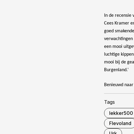
In de recensie 
Cees Kramer en 
goed smakende 
verwachtingen 
een mooi uitge
luchtige kippe
mooi bij de ge
Burgenland.’
Benieuwd naar 
Tags
lekker500
Flevoland
Urk