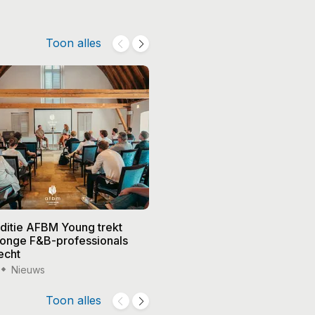
Toon alles
editie AFBM Young trekt
Noble in 's-Hertogenbosch k
 jonge F&B-professionals
vier nieuwe eigenaren, Edw
echt
treedt terug
Nieuws
15 jul '26
Nieuws
Toon alles