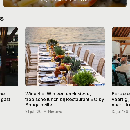
ws
ine
Winactie: Win een exclusieve,
Eerste 
 gast
tropische lunch bij Restaurant BO by
veertig
Bougainville!
naar Utr
21 jul '26
Nieuws
15 jul '26