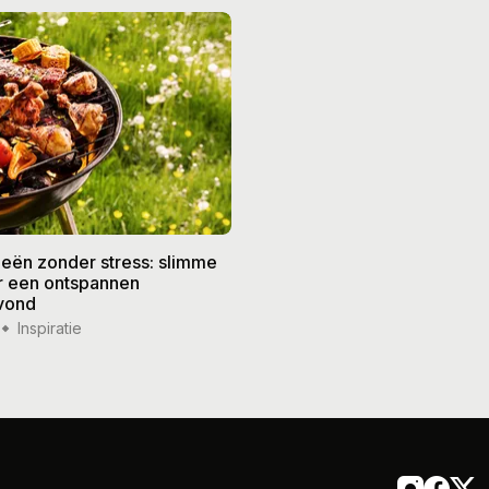
eën zonder stress: slimme
De beste recepten voor de
or een ontspannen
zomer: frisse gerechten vo
vond
weer
Inspiratie
14 jul '26
Inspiratie