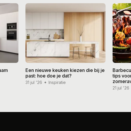
zaam
Een nieuwe keuken kiezen die bij je
Barbecu
past: hoe doe je dat?
tips vo
zomera
31 jul '26
Inspiratie
21 jul '26