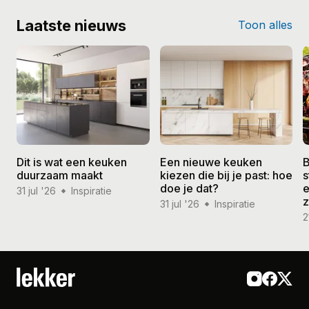
Laatste nieuws
Toon alles
Dit is wat een keuken
Een nieuwe keuken
B
duurzaam maakt
kiezen die bij je past: hoe
s
doe je dat?
e
31 jul '26
Inspiratie
31 jul '26
Inspiratie
2