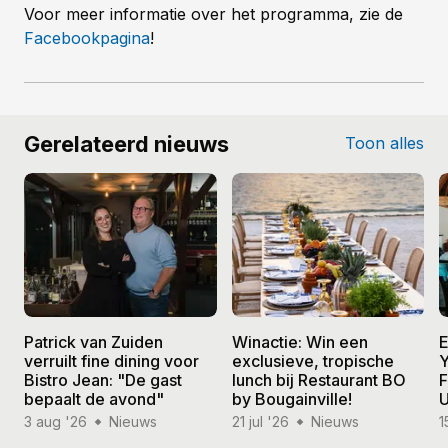
Voor meer informatie over het programma, zie de
Facebookpagina
!
Gerelateerd nieuws
Toon alles
Patrick van Zuiden
Winactie: Win een
E
verruilt fine dining voor
exclusieve, tropische
Y
Bistro Jean: "De gast
lunch bij Restaurant BO
F
bepaalt de avond"
by Bougainville!
U
3 aug '26
Nieuws
21 jul '26
Nieuws
1