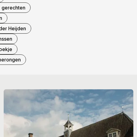
e gerechten
n
der Heijden
nssen
oekje
merongen