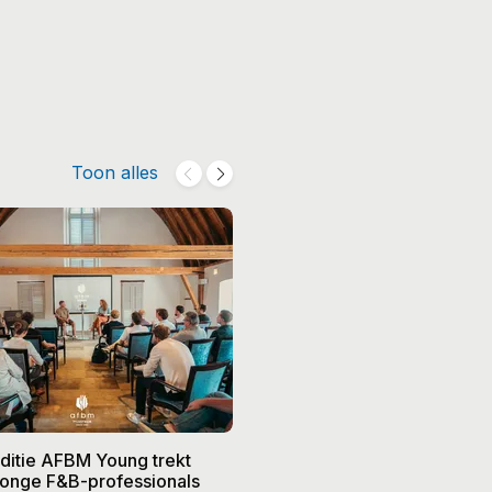
Toon alles
editie AFBM Young trekt
Noble in 's-Hertogenbosch k
 jonge F&B-professionals
vier nieuwe eigenaren, Edw