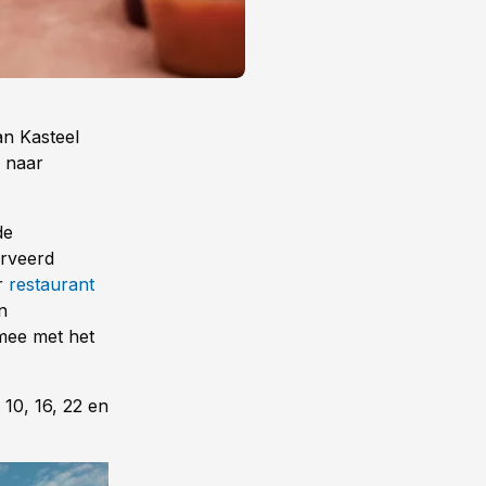
n Kasteel
 naar
de
erveerd
r
restaurant
n
mee met het
10, 16, 22 en