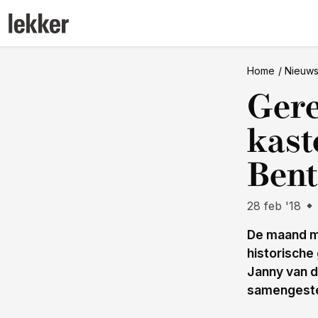
Home
Nieuw
Gere
kast
Bent
28 feb '18
De maand ma
historische
Janny van 
samengeste