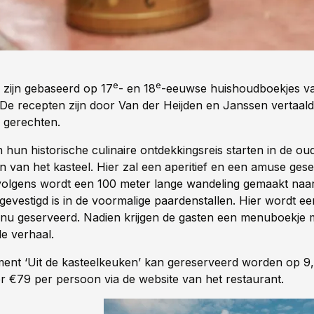
e
e
zijn gebaseerd op 17
- en 18
-eeuwse huishoudboekjes va
e recepten zijn door Van der Heijden en Janssen vertaald
 gerechten.
 hun historische culinaire ontdekkingsreis starten in de ou
n van het kasteel. Hier zal een aperitief en een amuse ges
olgens wordt een 100 meter lange wandeling gemaakt naa
gevestigd is in de voormalige paardenstallen. Hier wordt ee
nu geserveerd. Nadien krijgen de gasten een menuboekje 
de verhaal.
ent ‘Uit de kasteelkeuken’ kan gereserveerd worden op 9, 
r €79 per persoon via de website van het restaurant.