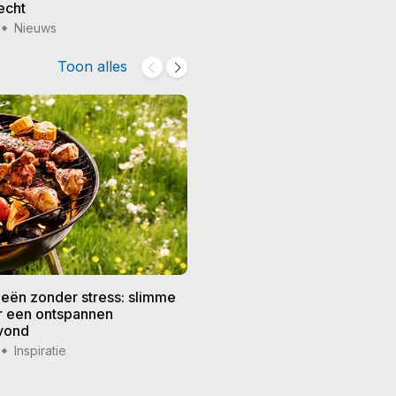
echt
treedt terug
Nieuws
15 jul '26
Nieuws
Toon alles
eën zonder stress: slimme
De beste recepten voor de
or een ontspannen
zomer: frisse gerechten vo
vond
weer
Inspiratie
14 jul '26
Inspiratie