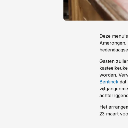
Deze menu's 
Amerongen. D
hedendaagse
Gasten zullen
kasteelkeuke
worden. Verv
Bentinck
dat 
vijfgangenme
achterliggen
Het arrangem
23 maart voo