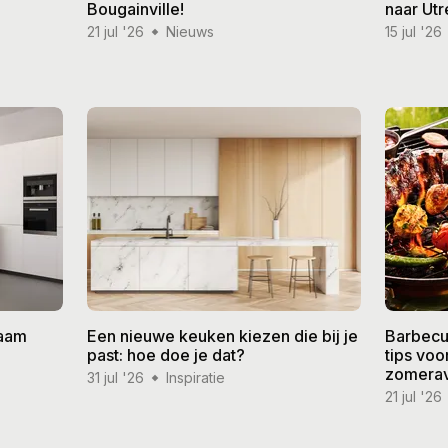
Bougainville!
naar Utr
21 jul '26
Nieuws
15 jul '26
zaam
Een nieuwe keuken kiezen die bij je
Barbecu
past: hoe doe je dat?
tips vo
zomera
31 jul '26
Inspiratie
21 jul '26