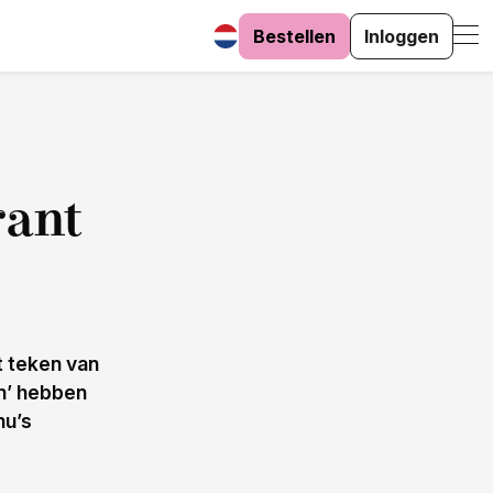
Bestellen
Inloggen
rant
t teken van
en’ hebben
nu’s