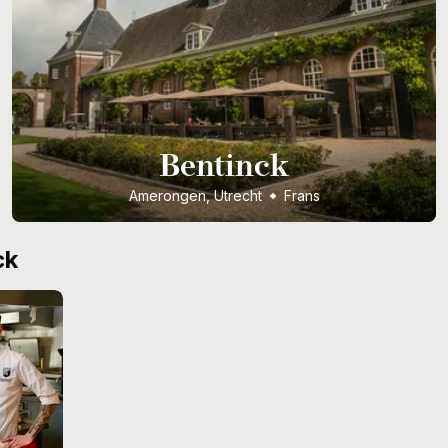
Bentinck
Amerongen, Utrecht
Frans
ck