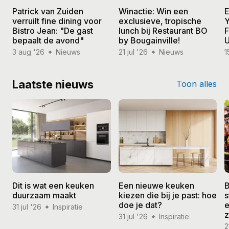
Patrick van Zuiden
Winactie: Win een
E
verruilt fine dining voor
exclusieve, tropische
Y
Bistro Jean: "De gast
lunch bij Restaurant BO
F
bepaalt de avond"
by Bougainville!
U
3 aug '26
Nieuws
21 jul '26
Nieuws
1
Laatste nieuws
Toon alles
Dit is wat een keuken
Een nieuwe keuken
B
duurzaam maakt
kiezen die bij je past: hoe
s
doe je dat?
e
31 jul '26
Inspiratie
31 jul '26
Inspiratie
2