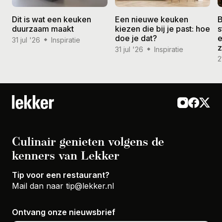
Dit is wat een keuken
Een nieuwe keuken
B
duurzaam maakt
kiezen die bij je past: hoe
s
doe je dat?
e
31 jul '26
Inspiratie
31 jul '26
Inspiratie
2
Culinair genieten volgens de
kenners van Lekker
Tip voor een restaurant?
Mail dan naar
tip@lekker.nl
Ontvang onze nieuwsbrief