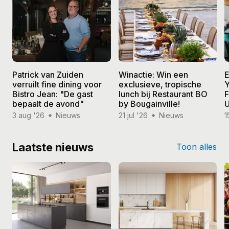
Patrick van Zuiden
Winactie: Win een
E
verruilt fine dining voor
exclusieve, tropische
Y
Bistro Jean: "De gast
lunch bij Restaurant BO
F
bepaalt de avond"
by Bougainville!
U
3 aug '26
Nieuws
21 jul '26
Nieuws
1
Laatste nieuws
Toon alles