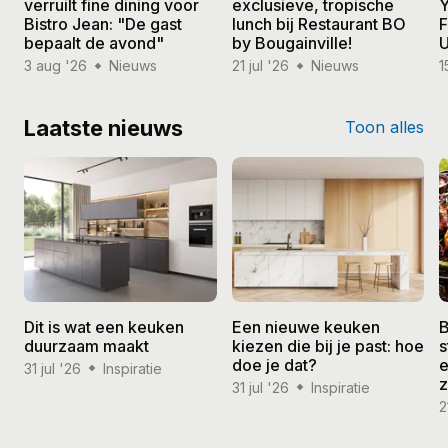
verruilt fine dining voor
exclusieve, tropische
Y
Bistro Jean: "De gast
lunch bij Restaurant BO
F
bepaalt de avond"
by Bougainville!
U
3 aug '26
Nieuws
21 jul '26
Nieuws
1
Laatste nieuws
Toon alles
Dit is wat een keuken
Een nieuwe keuken
B
duurzaam maakt
kiezen die bij je past: hoe
s
doe je dat?
e
31 jul '26
Inspiratie
31 jul '26
Inspiratie
2