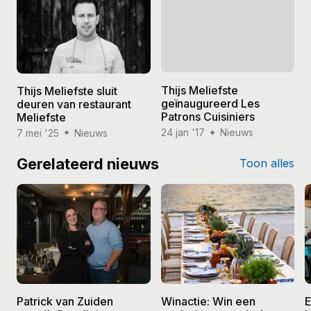
Thijs Meliefste sluit
Thijs Meliefste
deuren van restaurant
geïnaugureerd Les
Meliefste
Patrons Cuisiniers
7 mei '25
Nieuws
24 jan '17
Nieuws
Gerelateerd nieuws
Toon alles
Patrick van Zuiden
Winactie: Win een
E