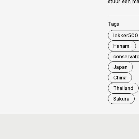
stuur een ma
Tags
lekker500
Hanami
conservato
Japan
China
Thailand
Sakura