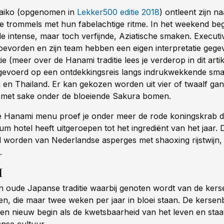
Taiko (opgenomen in
Lekker500 editie 2018
) ontleent zijn 
 trommels met hun fabelachtige ritme. In het weekend beg
e intense, maar toch verfijnde, Aziatische smaken. Executi
oevorden en zijn team hebben een eigen interpretatie gege
ie (meer over de Hanami traditie lees je verderop in dit arti
evoerd op een ontdekkingsreis langs indrukwekkende sm
 en Thailand. Er kan gekozen worden uit vier of twaalf ga
s met sake onder de bloeiende Sakura bomen.
e Hanami menu proef je onder meer de rode koningskrab d
m hotel heeft uitgeroepen tot het ingrediënt van het jaar.
 worden van Nederlandse asperges met shaoxing rijstwijn, b
.
I
n oude Japanse traditie waarbij genoten wordt van de kers
, die maar twee weken per jaar in bloei staan. De kersen
en nieuw begin als de kwetsbaarheid van het leven en sta