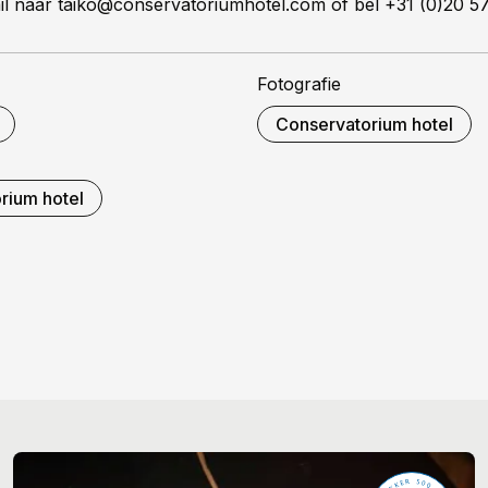
il naar taiko@conservatoriumhotel.com of bel +31 (0)20 5
Fotografie
Conservatorium hotel
rium hotel