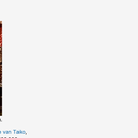
.
e van Taiko
,