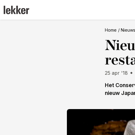
Home
Nieuw
Nie
rest
25 apr '18
Het Conserv
nieuw Japan