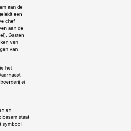
naam aan de
eleidt een
ve chef
ven aan de
kel). Gasten
aken van
ngen van
ie het
 Daarnaast
oerderij ei
en en
bloesem staat
at symbool