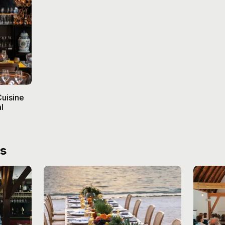
Cuisine
l
ws