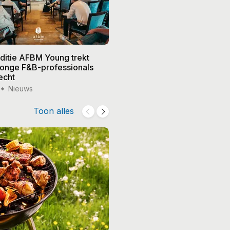
editie AFBM Young trekt
Noble in 's-Hertogenbosch k
 jonge F&B-professionals
vier nieuwe eigenaren, Edw
echt
treedt terug
Nieuws
15 jul '26
Nieuws
Toon alles