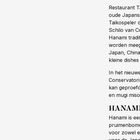
Restaurant 
oude Japanse
Taikospeler d
Schilo van C
Hanami tradit
worden meeg
Japan, China
kleine dishe
In het nieuw
Conservatoriu
kan geproefd
en mugi miso
HANAM
Hanami is ee
pruimenbomen
voor zowel e