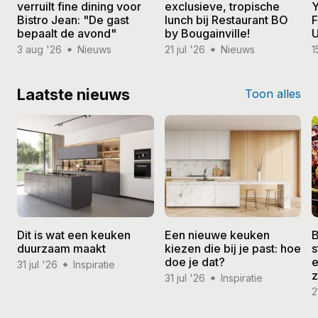
verruilt fine dining voor
exclusieve, tropische
Y
Bistro Jean: "De gast
lunch bij Restaurant BO
F
bepaalt de avond"
by Bougainville!
U
3 aug '26
Nieuws
21 jul '26
Nieuws
1
Laatste nieuws
Toon alles
Dit is wat een keuken
Een nieuwe keuken
B
duurzaam maakt
kiezen die bij je past: hoe
s
doe je dat?
e
31 jul '26
Inspiratie
31 jul '26
Inspiratie
2