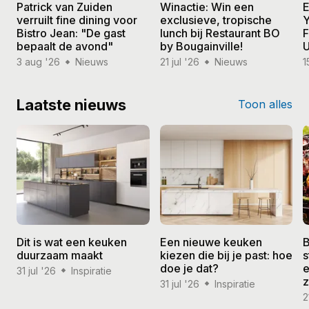
Patrick van Zuiden
Winactie: Win een
E
verruilt fine dining voor
exclusieve, tropische
Y
Bistro Jean: "De gast
lunch bij Restaurant BO
F
bepaalt de avond"
by Bougainville!
U
3 aug '26
Nieuws
21 jul '26
Nieuws
1
Laatste nieuws
Toon alles
Dit is wat een keuken
Een nieuwe keuken
B
duurzaam maakt
kiezen die bij je past: hoe
s
doe je dat?
e
31 jul '26
Inspiratie
31 jul '26
Inspiratie
2