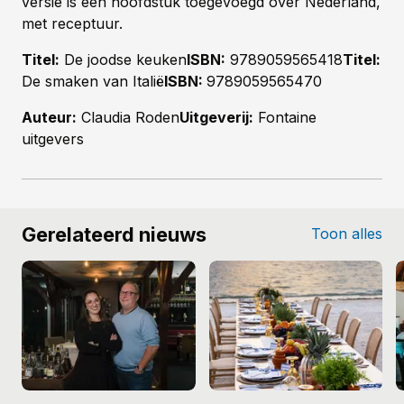
versie is een hoofdstuk toegevoegd over Nederland,
met receptuur.
Titel:
De joodse keuken
ISBN:
9789059565418
Titel:
De smaken van Italië
ISBN:
9789059565470
Auteur:
Claudia Roden
Uitgeverij:
Fontaine
uitgevers
Gerelateerd nieuws
Toon alles