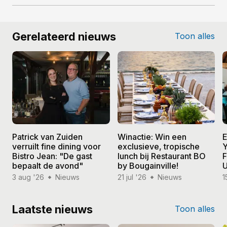
Gerelateerd nieuws
Toon alles
Patrick van Zuiden
Winactie: Win een
E
verruilt fine dining voor
exclusieve, tropische
Y
Bistro Jean: "De gast
lunch bij Restaurant BO
F
bepaalt de avond"
by Bougainville!
U
3 aug '26
Nieuws
21 jul '26
Nieuws
1
Laatste nieuws
Toon alles