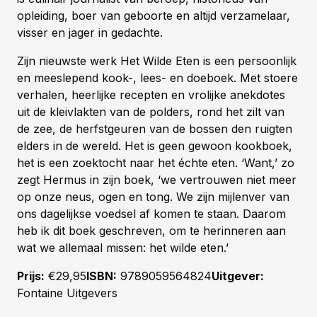
opleiding, boer van geboorte en altijd verzamelaar,
visser en jager in gedachte.
Zijn nieuwste werk Het Wilde Eten is een persoonlijk
en meeslepend kook-, lees- en doeboek. Met stoere
verhalen, heerlijke recepten en vrolijke anekdotes
uit de kleivlakten van de polders, rond het zilt van
de zee, de herfstgeuren van de bossen den ruigten
elders in de wereld. Het is geen gewoon kookboek,
het is een zoektocht naar het échte eten. ‘Want,’ zo
zegt Hermus in zijn boek, ‘we vertrouwen niet meer
op onze neus, ogen en tong. We zijn mijlenver van
ons dagelijkse voedsel af komen te staan. Daarom
heb ik dit boek geschreven, om te herinneren aan
wat we allemaal missen: het wilde eten.’
Prijs:
€29,95
ISBN:
9789059564824
Uitgever:
Fontaine Uitgevers