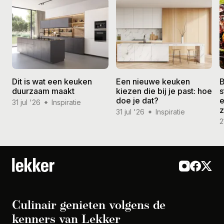
Dit is wat een keuken
Een nieuwe keuken
B
duurzaam maakt
kiezen die bij je past: hoe
s
doe je dat?
e
31 jul '26
Inspiratie
31 jul '26
Inspiratie
2
Culinair genieten volgens de
kenners van Lekker