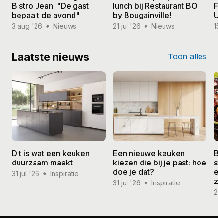
Bistro Jean: "De gast
lunch bij Restaurant BO
F
bepaalt de avond"
by Bougainville!
U
3 aug '26
Nieuws
21 jul '26
Nieuws
1
Laatste nieuws
Toon alles
Dit is wat een keuken
Een nieuwe keuken
B
duurzaam maakt
kiezen die bij je past: hoe
s
doe je dat?
e
31 jul '26
Inspiratie
31 jul '26
Inspiratie
2