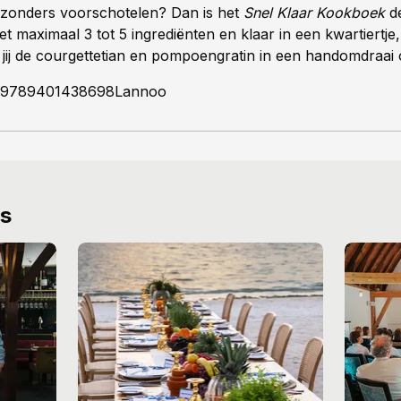
ijzonders voorschotelen? Dan is het
Snel Klaar Kookboek
de
 maximaal 3 tot 5 ingrediënten en klaar in een kwartiertje, 
jij de courgettetian en pompoengratin in een handomdraai o
 9789401438698Lannoo
ws