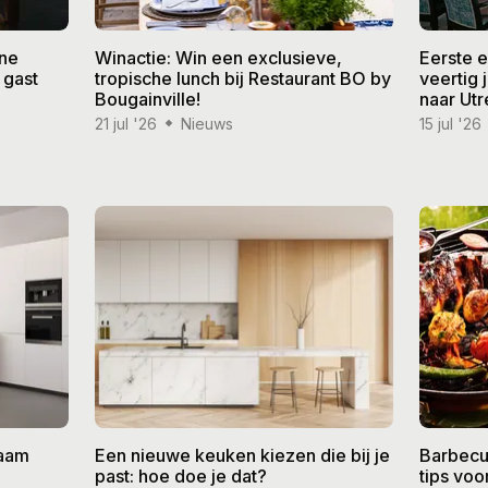
ine
Winactie: Win een exclusieve,
Eerste 
 gast
tropische lunch bij Restaurant BO by
veertig
Bougainville!
naar Utr
21 jul '26
Nieuws
15 jul '26
zaam
Een nieuwe keuken kiezen die bij je
Barbecu
past: hoe doe je dat?
tips vo