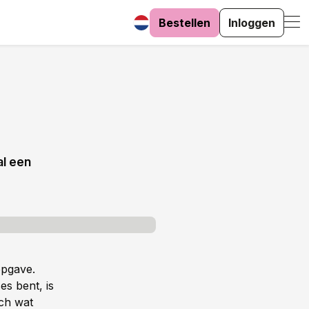
Bestellen
Inloggen
al een
opgave.
es bent, is
och wat