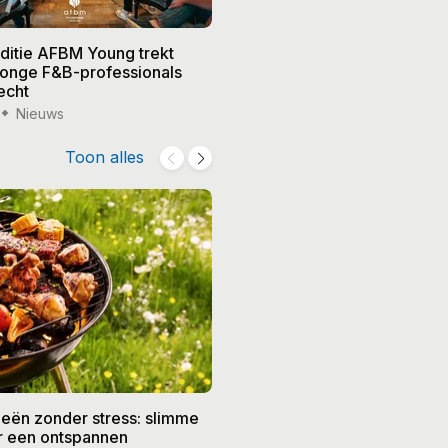
editie AFBM Young trekt
Noble in 's-Hertogenbosch k
 jonge F&B-professionals
vier nieuwe eigenaren, Edw
echt
treedt terug
Nieuws
15 jul '26
Nieuws
Toon alles
eën zonder stress: slimme
De beste recepten voor de
or een ontspannen
zomer: frisse gerechten vo