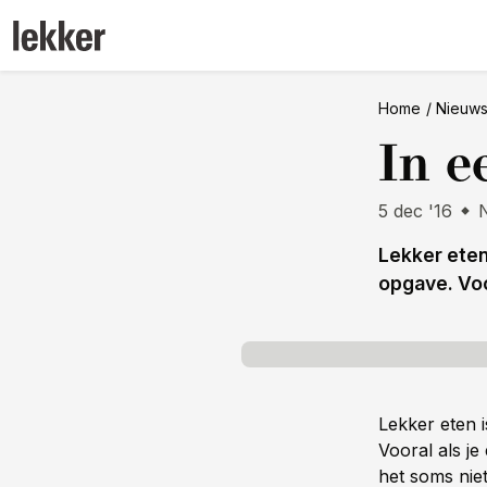
Home
Nieuw
In e
5 dec '16
Lekker eten
opgave. Voo
Lekker eten i
Vooral als j
het soms niet