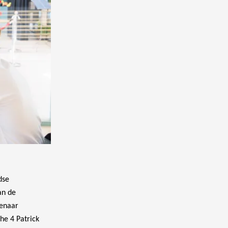
dse
an de
genaar
he 4 Patrick