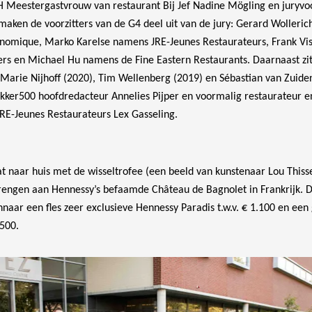
H Meestergastvrouw van restaurant Bij Jef Nadine Mögling en juryvo
maken de voorzitters van de G4 deel uit van de jury: Gerard Wolleri
onomique, Marko Karelse namens JRE-Jeunes Restaurateurs, Frank Vis
iers en Michael Hu namens de Fine Eastern Restaurants. Daarnaast zi
Marie Nijhoff (2020), Tim Wellenberg (2019) en Sébastian van Zuiden
Lekker500 hoofdredacteur Annelies Pijper en voormalig restaurateur 
JRE-Jeunes Restaurateurs Lex Gasseling.
t naar huis met de wisseltrofee (een beeld van kunstenaar Lou This
rengen aan Hennessy’s befaamde Château de Bagnolet in Frankrijk. 
naar een fles zeer exclusieve Hennessy Paradis t.w.v. € 1.100 en een 
.500.