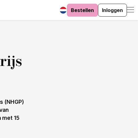
Bestellen
Inloggen
rijs
js (NHGP)
 van
n met 15