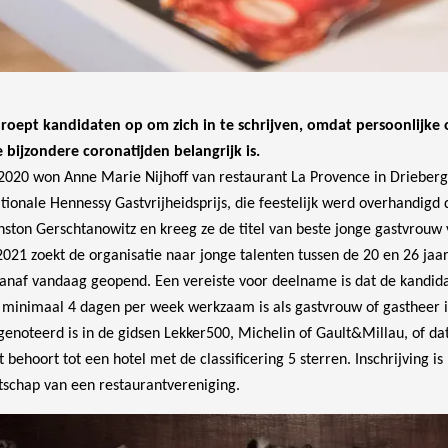
 roept kandidaten op om zich in te schrijven, omdat persoonlijke
e bijzondere coronatijden belangrijk is.
2020 won Anne Marie Nijhoff van restaurant La Provence in Drieber
tionale Hennessy Gastvrijheidsprijs, die feestelijk werd overhandig
ston Gerschtanowitz en kreeg ze de titel van beste jonge gastvrouw
2021 zoekt de organisatie naar jonge talenten tussen de 20 en 26 jaar
 vanaf vandaag geopend. Een vereiste voor deelname is dat de kandida
) minimaal 4 dagen per week werkzaam is als gastvrouw of gastheer 
genoteerd is in de gidsen Lekker500, Michelin of Gault&Millau, of da
at behoort tot een hotel met de classificering 5 sterren. Inschrijving i
tschap van een restaurantvereniging.