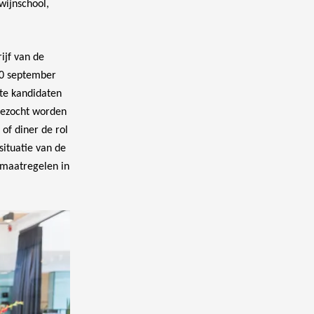
ijnschool,
ijf van de
20 september
te kandidaten
 bezocht worden
of diner de rol
situatie van de
-maatregelen in