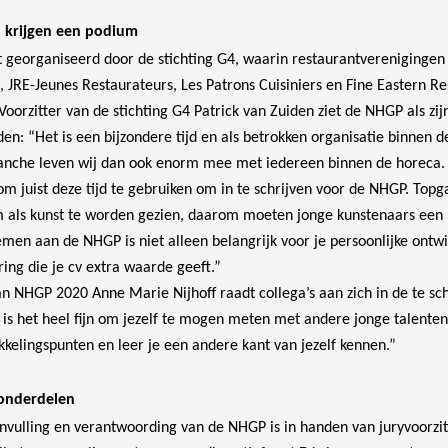
n krijgen een podium
georganiseerd door de stichting G4, waarin restaurantverenigingen 
 JRE-Jeunes Restaurateurs, Les Patrons Cuisiniers en Fine Eastern Re
orzitter van de stichting G4 Patrick van Zuiden ziet de NHGP als zijn
den: “Het is een bijzondere tijd en als betrokken organisatie binnen 
ranche leven wij dan ook enorm mee met iedereen binnen de horeca. 
m juist deze tijd te gebruiken om in te schrijven voor de NHGP. Top
m als kunst te worden gezien, daarom moeten jonge kunstenaars een
men aan de NHGP is niet alleen belangrijk voor je persoonlijke ontw
ring die je cv extra waarde geeft.”
 NHGP 2020 Anne Marie Nijhoff raadt collega’s aan zich in de te sch
t is het heel fijn om jezelf te mogen meten met andere jonge talenten
kkelingspunten en leer je een andere kant van jezelf kennen.”
donderdelen
invulling en verantwoording van de NHGP is in handen van juryvoorzi