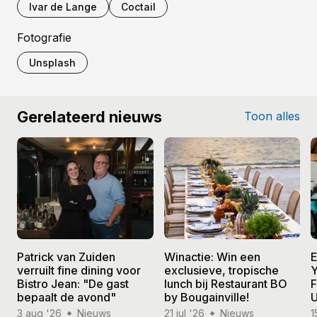
Ivar de Lange
Coctail
Fotografie
Unsplash
Gerelateerd nieuws
Toon alles
Patrick van Zuiden
Winactie: Win een
E
verruilt fine dining voor
exclusieve, tropische
Y
Bistro Jean: "De gast
lunch bij Restaurant BO
F
bepaalt de avond"
by Bougainville!
U
3 aug '26
Nieuws
21 jul '26
Nieuws
1