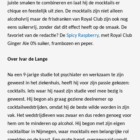
juiste smaken te combineren en laat hij de mocktails er
chique en feestelijk uit zien. De mocktails zijn niet alleen
alcoholvrij maar de frisdranken van Royal Club zijn ook nog
eens suikervrij, zonder dat dit effect heeft op de smaak. De
favoriet van de redactie? De
Spicy Raspberry
, met Royal Club
Ginger Ale 0% suiker, frambozen en peper.
Over Ivar de Lange
Na een 9-jarige studie tot psychiater en werkzaam te zijn
geweest in het ziekenhuis, heeft hij voor zijn passie gekozen:
cocktails. Iets waar hij naast zijn studie veel mee bezig is
geweest. Hij begon als graag geziene deelnemer op
cocktailwedstrijden, omdat hij de beste wilde worden in zijn
vak. Het wedstrijdleven was zwaar en dus reden genoeg voor
hem om te minderen op alcohol. Hij begon met zijn eigen
cocktailbar in Nijmegen, waar mocktails een belangrijke rol
speelden op de kaart. Een grote trend, overgewaaid vanuit