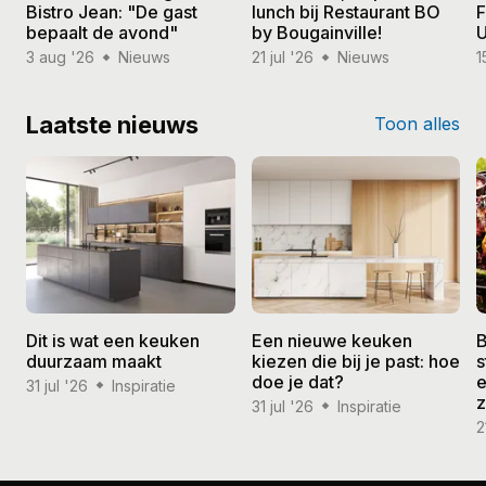
Bistro Jean: "De gast
lunch bij Restaurant BO
F
bepaalt de avond"
by Bougainville!
U
3 aug '26
Nieuws
21 jul '26
Nieuws
1
Laatste nieuws
Toon alles
Dit is wat een keuken
Een nieuwe keuken
B
duurzaam maakt
kiezen die bij je past: hoe
s
doe je dat?
e
31 jul '26
Inspiratie
31 jul '26
Inspiratie
2