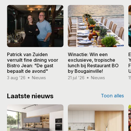
Patrick van Zuiden
Winactie: Win een
E
verruilt fine dining voor
exclusieve, tropische
Y
Bistro Jean: "De gast
lunch bij Restaurant BO
F
bepaalt de avond"
by Bougainville!
U
3 aug '26
Nieuws
21 jul '26
Nieuws
1
Laatste nieuws
Toon alles