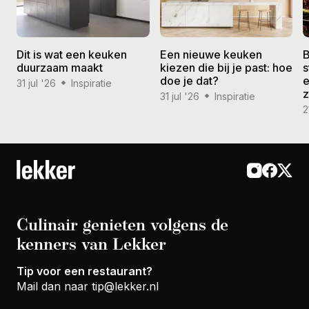
Dit is wat een keuken
Een nieuwe keuken
B
duurzaam maakt
kiezen die bij je past: hoe
s
doe je dat?
e
31 jul '26
Inspiratie
31 jul '26
Inspiratie
2
Culinair genieten volgens de
kenners van Lekker
Tip voor een restaurant?
Mail dan naar
tip@lekker.nl