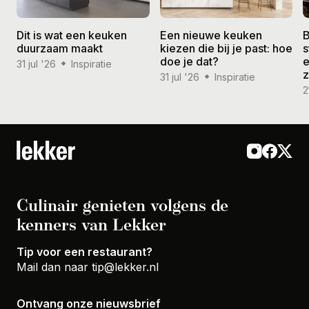
Dit is wat een keuken
Een nieuwe keuken
B
duurzaam maakt
kiezen die bij je past: hoe
s
doe je dat?
e
31 jul '26
Inspiratie
31 jul '26
Inspiratie
2
Culinair genieten volgens de
kenners van Lekker
Tip voor een restaurant?
Mail dan naar
tip@lekker.nl
Ontvang onze nieuwsbrief