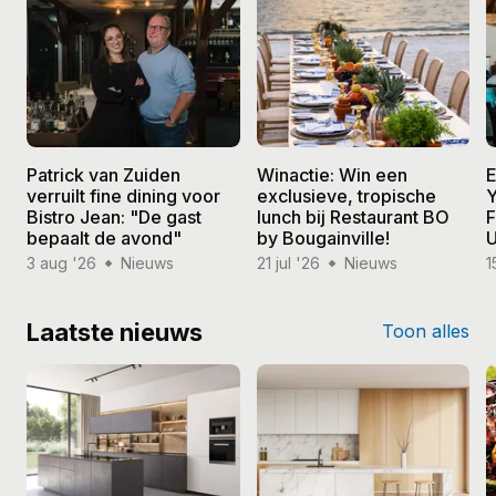
Patrick van Zuiden
Winactie: Win een
E
verruilt fine dining voor
exclusieve, tropische
Y
Bistro Jean: "De gast
lunch bij Restaurant BO
F
bepaalt de avond"
by Bougainville!
U
3 aug '26
Nieuws
21 jul '26
Nieuws
1
Laatste nieuws
Toon alles