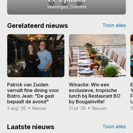
Veeningen, Drenthe
Gerelateerd nieuws
Toon alles
Patrick van Zuiden
Winactie: Win een
E
verruilt fine dining voor
exclusieve, tropische
Y
Bistro Jean: "De gast
lunch bij Restaurant BO
F
bepaalt de avond"
by Bougainville!
U
3 aug '26
Nieuws
21 jul '26
Nieuws
1
Laatste nieuws
Toon alles