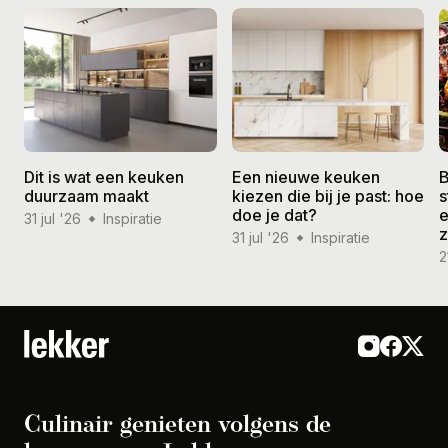
Dit is wat een keuken
Een nieuwe keuken
B
duurzaam maakt
kiezen die bij je past: hoe
s
doe je dat?
e
31 jul '26
Inspiratie
31 jul '26
Inspiratie
2
Culinair genieten volgens de