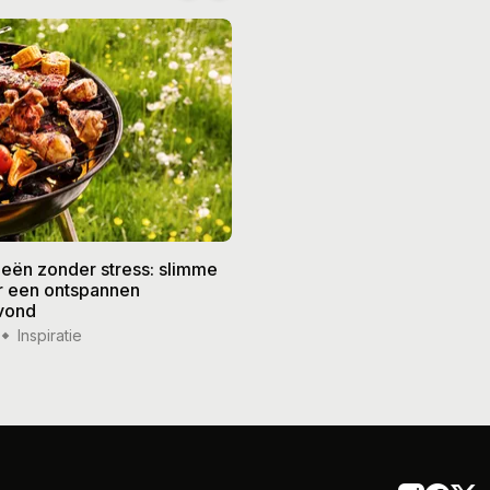
eën zonder stress: slimme
De beste recepten voor de
or een ontspannen
zomer: frisse gerechten vo
vond
weer
Inspiratie
14 jul '26
Inspiratie