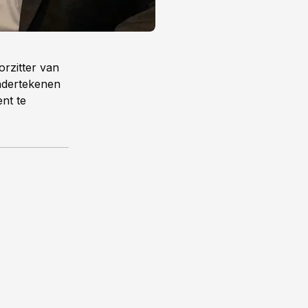
orzitter van
ondertekenen
ent te