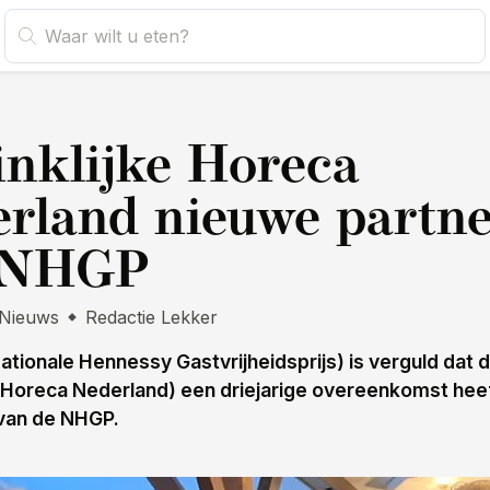
s
nklijke Horeca
rland nieuwe partn
 NHGP
Nieuws
Redactie Lekker
tionale Hennessy Gastvrijheidsprijs) is verguld dat
e Horeca Nederland) een driejarige overeenkomst he
 van de NHGP.