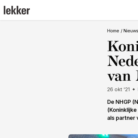
Home
Nieuw
Koni
Nede
van
26 okt '21
De NHGP (Na
(Koninklijk
als partner