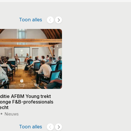
Toon alles
editie AFBM Young trekt
Noble in 's-Hertogenbosch k
 jonge F&B-professionals
vier nieuwe eigenaren, Edw
echt
treedt terug
Nieuws
15 jul '26
Nieuws
Toon alles