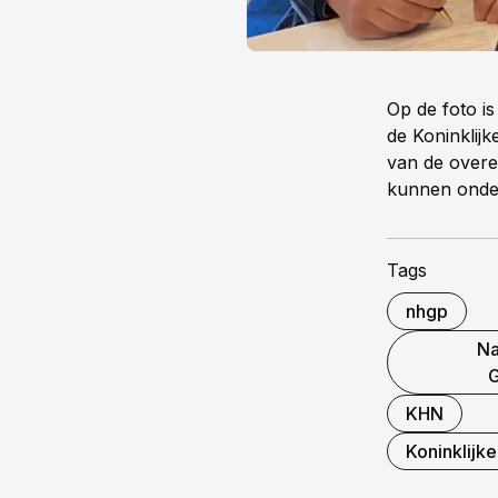
Op de foto i
de Koninklij
van de overee
kunnen onder
Tags
nhgp
Na
G
KHN
Koninklijk