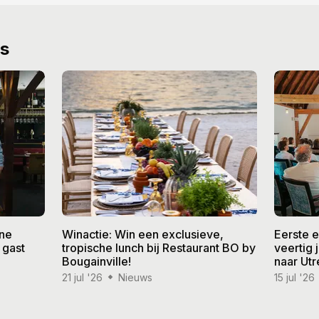
ws
ine
Winactie: Win een exclusieve,
Eerste 
 gast
tropische lunch bij Restaurant BO by
veertig
Bougainville!
naar Utr
21 jul '26
Nieuws
15 jul '26