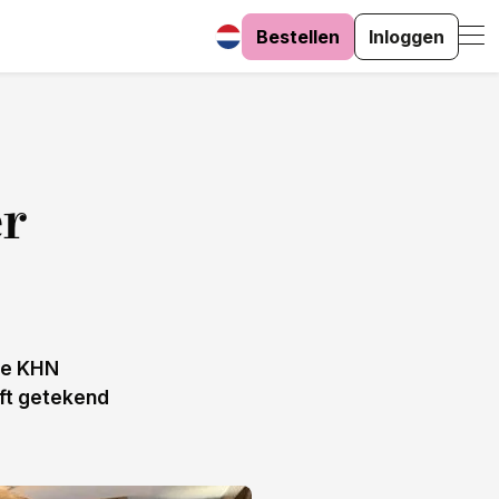
Bestellen
Inloggen
er
 de KHN
eft getekend