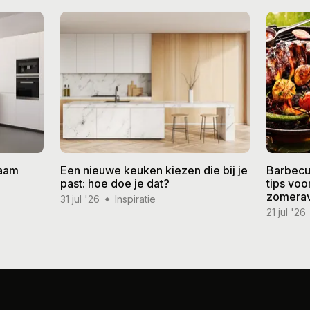
zaam
Een nieuwe keuken kiezen die bij je
Barbecu
past: hoe doe je dat?
tips vo
zomera
31 jul '26
Inspiratie
21 jul '26