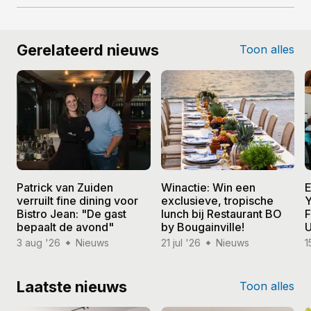
Gerelateerd nieuws
Toon alles
Patrick van Zuiden
Winactie: Win een
E
verruilt fine dining voor
exclusieve, tropische
Y
Bistro Jean: "De gast
lunch bij Restaurant BO
F
bepaalt de avond"
by Bougainville!
U
3 aug '26
Nieuws
21 jul '26
Nieuws
1
Laatste nieuws
Toon alles