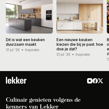
Dit is wat een keuken
Een nieuwe keuken
B
duurzaam maakt
kiezen die bij je past: hoe
s
doe je dat?
e
31 jul '26
Inspiratie
31 jul '26
Inspiratie
2
Culinair genieten volgens de
kenners van Lekker