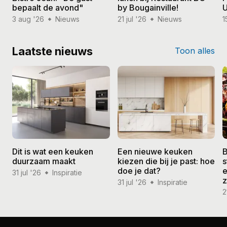
bepaalt de avond"
by Bougainville!
U
3 aug '26
Nieuws
21 jul '26
Nieuws
1
Laatste nieuws
Toon alles
Dit is wat een keuken
Een nieuwe keuken
B
duurzaam maakt
kiezen die bij je past: hoe
s
doe je dat?
e
31 jul '26
Inspiratie
31 jul '26
Inspiratie
2