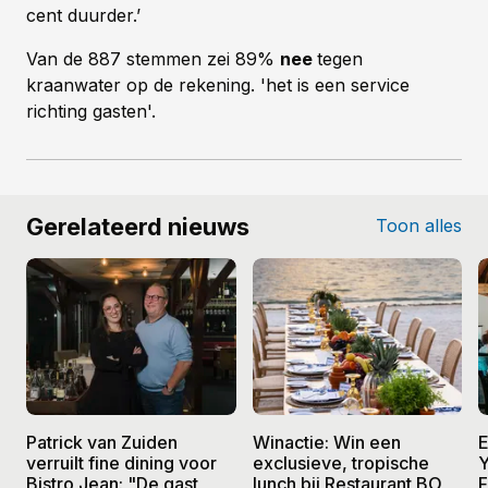
cent duurder.’
Van de 887 stemmen zei 89%
nee
tegen
kraanwater op de rekening. 'het is een service
richting gasten'.
Gerelateerd nieuws
Toon alles
Patrick van Zuiden
Winactie: Win een
E
verruilt fine dining voor
exclusieve, tropische
Y
Bistro Jean: "De gast
lunch bij Restaurant BO
F