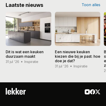
Laatste nieuws
Toon alles
Dit is wat een keuken
Een nieuwe keuken
B
duurzaam maakt
kiezen die bij je past: hoe
s
doe je dat?
e
31 jul '26
Inspiratie
31 jul '26
Inspiratie
2