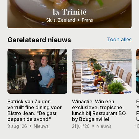
la Trinité
Sluis, Zeeland
Frans
Gerelateerd nieuws
Toon alles
Patrick van Zuiden
Winactie: Win een
E
verruilt fine dining voor
exclusieve, tropische
Y
Bistro Jean: "De gast
lunch bij Restaurant BO
F
bepaalt de avond"
by Bougainville!
U
3 aug '26
Nieuws
21 jul '26
Nieuws
1