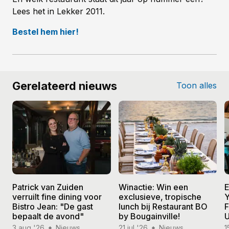
Lees het in Lekker 2011.
Bestel hem hier!
Gerelateerd nieuws
Toon alles
Patrick van Zuiden
Winactie: Win een
E
verruilt fine dining voor
exclusieve, tropische
Y
Bistro Jean: "De gast
lunch bij Restaurant BO
F
bepaalt de avond"
by Bougainville!
U
3 aug '26
Nieuws
21 jul '26
Nieuws
1