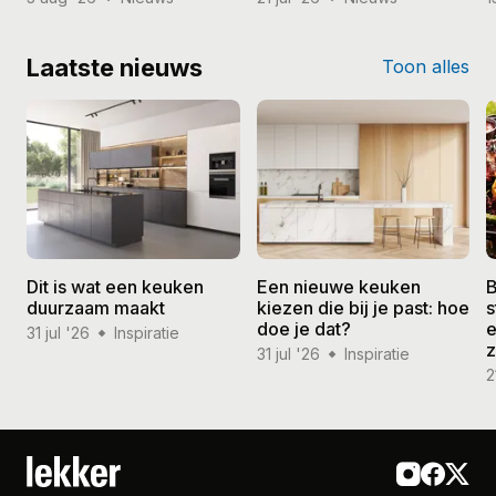
Laatste nieuws
Toon alles
Dit is wat een keuken
Een nieuwe keuken
B
duurzaam maakt
kiezen die bij je past: hoe
s
doe je dat?
e
31 jul '26
Inspiratie
31 jul '26
Inspiratie
2