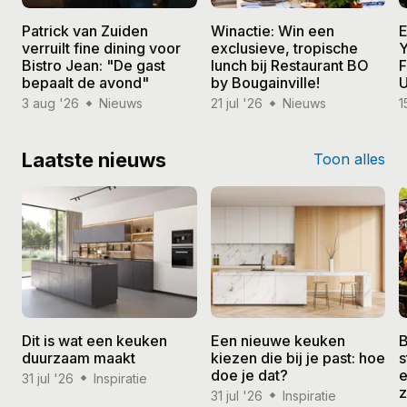
Patrick van Zuiden
Winactie: Win een
E
verruilt fine dining voor
exclusieve, tropische
Y
Bistro Jean: "De gast
lunch bij Restaurant BO
F
bepaalt de avond"
by Bougainville!
U
3 aug '26
Nieuws
21 jul '26
Nieuws
1
Laatste nieuws
Toon alles
Dit is wat een keuken
Een nieuwe keuken
B
duurzaam maakt
kiezen die bij je past: hoe
s
doe je dat?
e
31 jul '26
Inspiratie
31 jul '26
Inspiratie