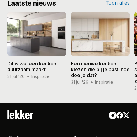
Laatste nieuws
Toon alles
Dit is wat een keuken
Een nieuwe keuken
B
duurzaam maakt
kiezen die bij je past: hoe
s
doe je dat?
e
31 jul '26
Inspiratie
31 jul '26
Inspiratie
2