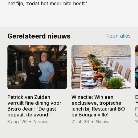
het fijn, zodat het meer bite heeft.'
Gerelateerd nieuws
Toon alles
Patrick van Zuiden
Winactie: Win een
E
verruilt fine dining voor
exclusieve, tropische
Y
Bistro Jean: "De gast
lunch bij Restaurant BO
F
bepaalt de avond"
by Bougainville!
U
3 aug '26
Nieuws
21 jul '26
Nieuws
1