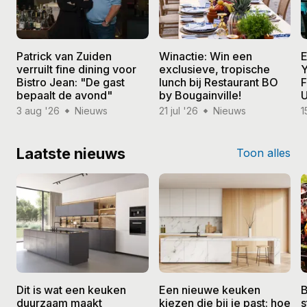
Patrick van Zuiden
Winactie: Win een
E
verruilt fine dining voor
exclusieve, tropische
Y
Bistro Jean: "De gast
lunch bij Restaurant BO
F
bepaalt de avond"
by Bougainville!
U
3 aug '26
Nieuws
21 jul '26
Nieuws
1
Laatste nieuws
Toon alles
Dit is wat een keuken
Een nieuwe keuken
B
duurzaam maakt
kiezen die bij je past: hoe
s