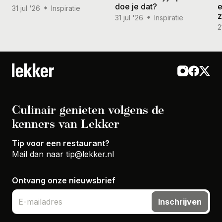
doe je dat?
e
31 jul '26
Inspiratie
31 jul '26
Inspiratie
2
Culinair genieten volgens de
kenners van Lekker
Tip voor een restaurant?
Mail dan naar
tip@lekker.nl
Ontvang onze nieuwsbrief
Inschrijven