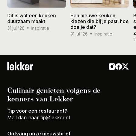
Dit is wat een keuken
Een nieuwe keuken
B
duurzaam maakt
kiezen die bij je past: hoe
s
doe je dat?
e
31 jul '26
Inspiratie
31 jul '26
Inspiratie
2
Culinair genieten volgens de
kenners van Lekker
Tip voor een restaurant?
Mail dan naar
tip@lekker.nl
Ontvang onze nieuwsbrief