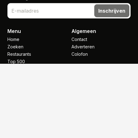
Inschrijven
Menu
Algemeen
Home
Contact
Zoeken
Adverteren
Restaurants
Colofon
Top 500
Nieuws
Inspiratie
NHGP
Legal
Copyright
Voorwaarden
Disclaimer
Klantenservice
Privacy- en cookiebeleid