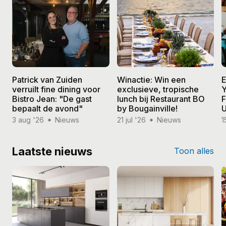
Patrick van Zuiden
Winactie: Win een
E
verruilt fine dining voor
exclusieve, tropische
Y
Bistro Jean: "De gast
lunch bij Restaurant BO
F
bepaalt de avond"
by Bougainville!
U
3 aug '26
Nieuws
21 jul '26
Nieuws
1
Laatste nieuws
Toon alles