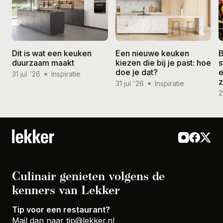
Dit is wat een keuken
Een nieuwe keuken
B
duurzaam maakt
kiezen die bij je past: hoe
s
doe je dat?
e
31 jul '26
Inspiratie
31 jul '26
Inspiratie
2
Culinair genieten volgens de
kenners van Lekker
Tip voor een restaurant?
Mail dan naar
tip@lekker.nl