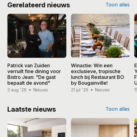
Gerelateerd nieuws
Toon alles
Patrick van Zuiden
Winactie: Win een
E
verruilt fine dining voor
exclusieve, tropische
Y
Bistro Jean: "De gast
lunch bij Restaurant BO
F
bepaalt de avond"
by Bougainville!
U
3 aug '26
Nieuws
21 jul '26
Nieuws
1
Laatste nieuws
Toon alles