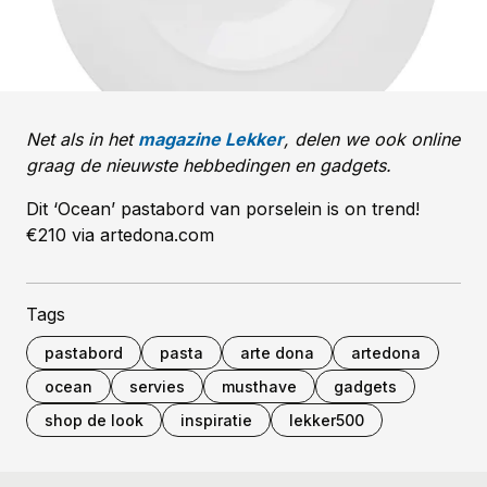
Net als in het
magazine Lekker
, delen we ook online
graag de nieuwste hebbedingen en gadgets.
Dit ‘Ocean’ pastabord van porselein is on trend!
€210 via artedona.com
Tags
pastabord
pasta
arte dona
artedona
ocean
servies
musthave
gadgets
shop de look
inspiratie
lekker500