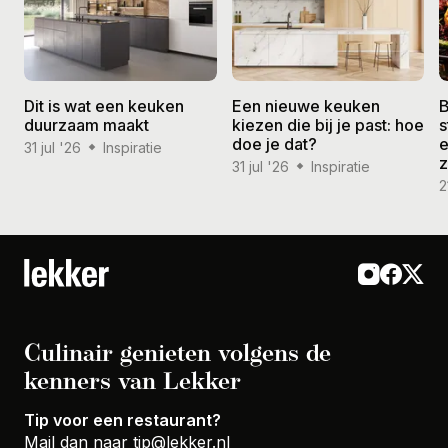
Dit is wat een keuken
Een nieuwe keuken
B
duurzaam maakt
kiezen die bij je past: hoe
s
doe je dat?
e
31 jul '26
Inspiratie
31 jul '26
Inspiratie
2
Culinair genieten volgens de
kenners van Lekker
Tip voor een restaurant?
Mail dan naar
tip@lekker.nl