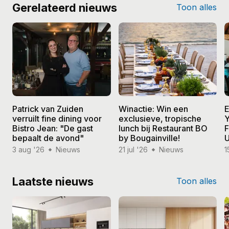
Gerelateerd nieuws
Toon alles
Patrick van Zuiden
Winactie: Win een
E
verruilt fine dining voor
exclusieve, tropische
Y
Bistro Jean: "De gast
lunch bij Restaurant BO
F
bepaalt de avond"
by Bougainville!
U
3 aug '26
Nieuws
21 jul '26
Nieuws
1
Laatste nieuws
Toon alles