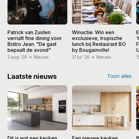
Patrick van Zuiden
Winactie: Win een
E
verruilt fine dining voor
exclusieve, tropische
Y
Bistro Jean: "De gast
lunch bij Restaurant BO
F
bepaalt de avond"
by Bougainville!
U
3 aug '26
Nieuws
21 jul '26
Nieuws
1
Laatste nieuws
Toon alles
Dit is wat een keuken
Een nieuwe keuken
B