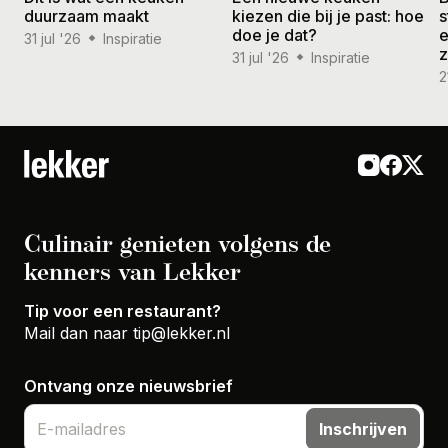
duurzaam maakt
kiezen die bij je past: hoe
s
doe je dat?
e
31 jul '26
Inspiratie
31 jul '26
Inspiratie
2
Culinair genieten volgens de
kenners van Lekker
Tip voor een restaurant?
Mail dan naar
tip@lekker.nl
Ontvang onze nieuwsbrief
Inschrijven