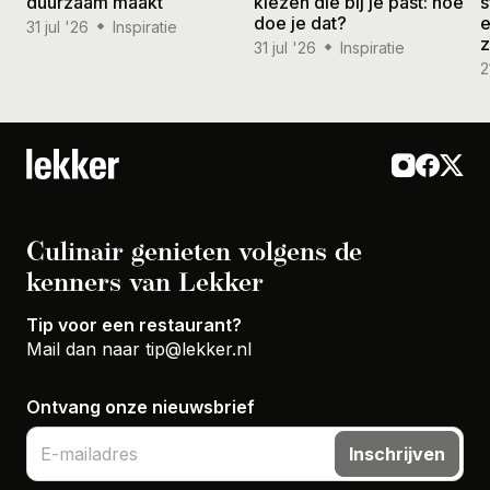
duurzaam maakt
kiezen die bij je past: hoe
s
doe je dat?
e
31 jul '26
Inspiratie
31 jul '26
Inspiratie
2
Culinair genieten volgens de
kenners van Lekker
Tip voor een restaurant?
Mail dan naar
tip@lekker.nl
Ontvang onze nieuwsbrief
Inschrijven