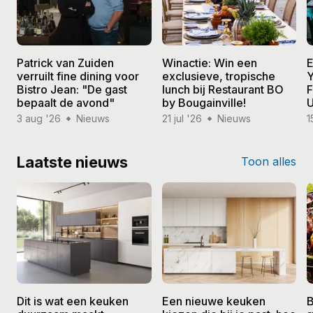
Patrick van Zuiden
Winactie: Win een
E
verruilt fine dining voor
exclusieve, tropische
Y
Bistro Jean: "De gast
lunch bij Restaurant BO
F
bepaalt de avond"
by Bougainville!
U
3 aug '26
Nieuws
21 jul '26
Nieuws
1
Laatste nieuws
Toon alles
Dit is wat een keuken
Een nieuwe keuken
B