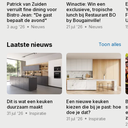
Patrick van Zuiden
Winactie: Win een
E
verruilt fine dining voor
exclusieve, tropische
Y
Bistro Jean: "De gast
lunch bij Restaurant BO
F
bepaalt de avond"
by Bougainville!
U
3 aug '26
Nieuws
21 jul '26
Nieuws
1
Laatste nieuws
Toon alles
Dit is wat een keuken
Een nieuwe keuken
B
duurzaam maakt
kiezen die bij je past: hoe
s
doe je dat?
e
31 jul '26
Inspiratie
31 jul '26
Inspiratie
2