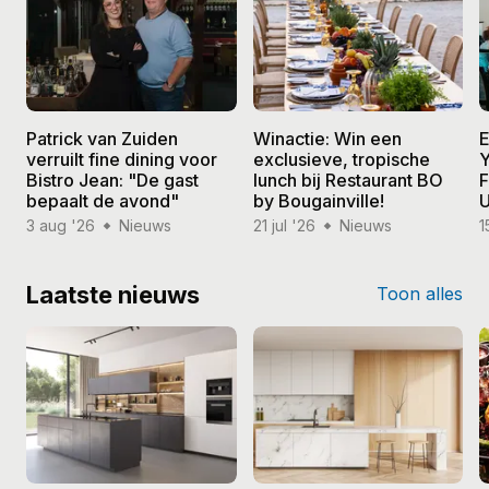
Patrick van Zuiden
Winactie: Win een
E
verruilt fine dining voor
exclusieve, tropische
Y
Bistro Jean: "De gast
lunch bij Restaurant BO
F
bepaalt de avond"
by Bougainville!
U
3 aug '26
Nieuws
21 jul '26
Nieuws
1
Laatste nieuws
Toon alles