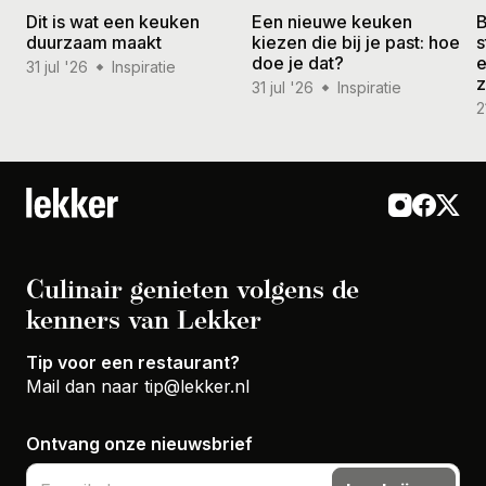
Dit is wat een keuken
Een nieuwe keuken
B
duurzaam maakt
kiezen die bij je past: hoe
s
doe je dat?
e
31 jul '26
Inspiratie
31 jul '26
Inspiratie
2
Culinair genieten volgens de
kenners van Lekker
Tip voor een restaurant?
Mail dan naar
tip@lekker.nl
Ontvang onze nieuwsbrief