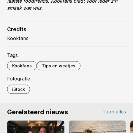
laatste foodtrends. Kookfans biedt voor ieder z’n
smaak wat wils.
Credits
Kookfans
Tags
Kookfans
Tips en weetjes
Fotografie
iStock
Gerelateerd nieuws
Toon alles